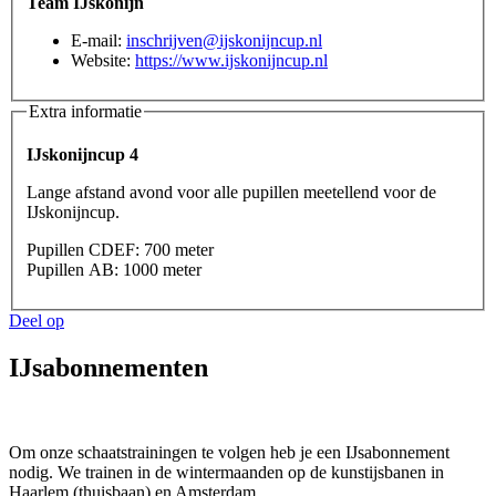
Team IJskonijn
E-mail:
inschrijven@ijskonijncup.nl
Website:
https://www.ijskonijncup.nl
Extra informatie
IJskonijncup 4
Lange afstand avond voor alle pupillen meetellend voor de
IJskonijncup.
Pupillen CDEF: 700 meter
Pupillen AB: 1000 meter
Deel op
IJsabonnementen
Om onze schaatstrainingen te volgen heb je een IJsabonnement
nodig. We trainen in de wintermaanden op de kunstijsbanen in
Haarlem (thuisbaan) en Amsterdam.