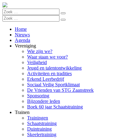
Home
Nieuws
Agenda
Vereniging
Wie zijn we?
Waar staan we voor?
Veiligheid
Jeugd en talentontwikkeling
Activiteiten en tradities
Erkend Leerbedrijf
Sociaal Veilig Sportklimaat
De Vrienden van STG Zaanstreek
Sponsoring
Bijzondere leden
Boek 60 jaar Schaatstraining
Trainen
Trainingen
Schaatstraining
Duintraining
Skeelertraining