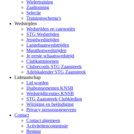
Wielertraining
Zaaltraining
Selectie
Trainingsschema’s
Wedstrijden
Wedstrijden en categoriën
STG Wedstrijden
Jeugdwedstrijden
Langebaanwedstrijden
Marathonwedstrijden
Je eerste schaatswedstrijd
Clubkampioenen
Clubrecords STG Zaanstreek
Adelskalender STG Zaanstreek
Lidmaatschap
Lid worden
IJsabonnementen KNSB
Wedstrijdlicenties KNSB
STG Zaanstreek Clubkleding
Wijziging en beëindiging
Privacy persoonsgegevens
Contact
Contact algemeen
Activiteitencommissie
Bestuur