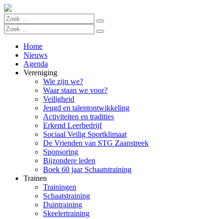
Home
Nieuws
Agenda
Vereniging
Wie zijn we?
Waar staan we voor?
Veiligheid
Jeugd en talentontwikkeling
Activiteiten en tradities
Erkend Leerbedrijf
Sociaal Veilig Sportklimaat
De Vrienden van STG Zaanstreek
Sponsoring
Bijzondere leden
Boek 60 jaar Schaatstraining
Trainen
Trainingen
Schaatstraining
Duintraining
Skeelertraining