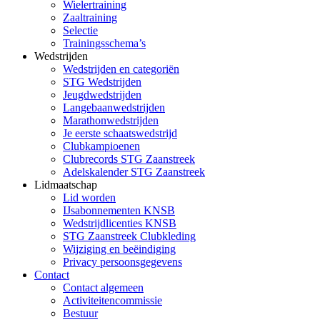
Wielertraining
Zaaltraining
Selectie
Trainingsschema’s
Wedstrijden
Wedstrijden en categoriën
STG Wedstrijden
Jeugdwedstrijden
Langebaanwedstrijden
Marathonwedstrijden
Je eerste schaatswedstrijd
Clubkampioenen
Clubrecords STG Zaanstreek
Adelskalender STG Zaanstreek
Lidmaatschap
Lid worden
IJsabonnementen KNSB
Wedstrijdlicenties KNSB
STG Zaanstreek Clubkleding
Wijziging en beëindiging
Privacy persoonsgegevens
Contact
Contact algemeen
Activiteitencommissie
Bestuur